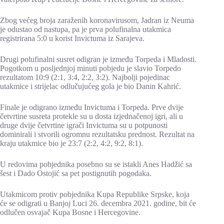
Zbog većeg broja zaraženih koronavirusom, Jadran iz Neuma
je odustao od nastupa, pa je prva polufinalna utakmica
registrirana 5:0 u korist Invictuma iz Sarajeva.
Drugi polufinalni susret odigran je između Torpeda i Mladosti.
Pogotkom u posljednjoj minuti pobjedu je slavio Torpedo
rezultatom 10:9 (2:1, 3:4, 2:2, 3:2). Najbolji pojedinac
utakmice i strijelac odlučujućeg gola je bio Danin Kahrić.
Finale je odigrano između Invictuma i Torpeda. Prve dvije
četvrtine susreta protekle su u dosta izjednačenoj igri, ali u
druge dvije četvrtine igrači Invictuma su u potpunosti
dominirali i stvorili ogromnu rezultatsku prednost. Rezultat na
kraju utakmice bio je 23:7 (2:2, 4:2, 9:2, 8:1).
U redovima pobjednika posebno su se istakli Anes Hadžić sa
šest i Dado Ostojić sa pet postignutih pogodaka.
Utakmicom protiv pobjednika Kupa Republike Srpske, koja
će se odigrati u Banjoj Luci 26. decembra 2021. godine, bit će
odlučen osvajač Kupa Bosne i Hercegovine.