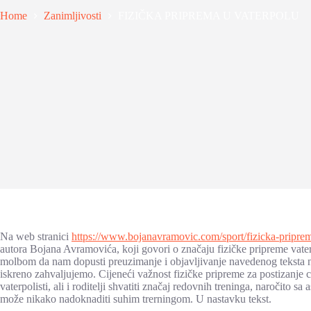
Home
Zanimljivosti
FIZIČKA PRIPREMA U VATERPOLU
Na web stranici
https://www.bojanavramovic.com/sport/fizicka-priprem
autora Bojana Avramovića, koji govori o značaju fizičke pripreme vaterp
molbom da nam dopusti preuzimanje i objavljivanje navedenog teksta na 
iskreno zahvaljujemo. Cijeneći važnost fizičke pripreme za postizanje c
vaterpolisti, ali i roditelji shvatiti značaj redovnih treninga, naročito 
može nikako nadoknaditi suhim trerningom. U nastavku tekst.