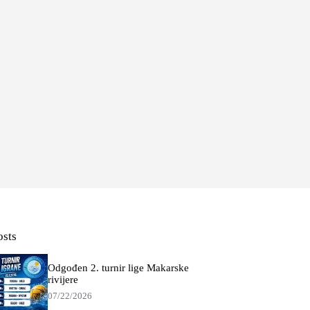
osts
Odgođen 2. turnir lige Makarske
rivijere
07/22/2026