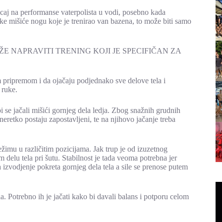
icaj na performanse vaterpolista u vodi, posebno kada
jake mišiće nogu koje je trenirao van bazena, to može biti samo
I NE MOŽE NAPRAVITI TRENING KOJI JE SPECIFIČAN ZA
 pripremom i da ojačaju podjednako sve delove tela i
 ruke.
i se jačali mišići gornjeg dela ledja. Zbog snažnih grudnih
neretko postaju zapostavljeni, te na njihovo jačanje treba
ežimu u različitim pozicijama. Jak trup je od izuzetnog
 delu tela pri šutu. Stabilnost je tada veoma potrebna jer
 izvodjenje pokreta gornjeg dela tela a sile se prenose putem
la. Potrebno ih je jačati kako bi davali balans i potporu celom