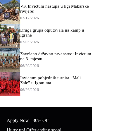
VK Invictum nastupa u ligi Makarske
rivijere!
07/17/2026
Druga grupa otputovala na kamp u
Igrane
07/06/2026
Završeno državno prvenstvo: Invictum
na 3. mjestu
06/29/2026
Invictum pobjednik turnira “Mali
Zale” u Igranima
06/26/2026
Apply Now - 30% Off
Hurry up! Offer ending soon!