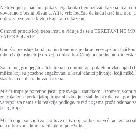
Nedovoljno je naučnih pokazatelja koliko treninzi van bazena imaju ut
govorimo o brzini plivanja. Ali je vrlo logično da kada igrač ima npr. 
dobro za sve vrste kretnji koje radi u bazenu.
Osnovni princip koji treba imati u vidu je da se u TERETAN
VATERPOLISTE.
Ono što preostaje kondicionim trenerima je da se bave opštom fizičkom
minimizuju asimetrije do kojih dolazi korišćenjem dominantno šuterske
Za trening gornjeg dela tela treba da dominiraju pokreti povlačenja da b
mišića koji su posebno angažovani u kraul tehnici plivanja, ledji mišići 
staviti akcenat u radu van bazena.
Mišiće trupa je potrebno jačati pre svega u statičkom – izometrijskom r
značaja jer se preko jakog trupa obezbedjuje stabilnost rukama i gornjem
vaterpolista nema silu reakcije podloge, te rad nogama pruža oslonac za
jakog trupa.
Mišići nogu su kao i za sportove na tvrdoj podlozi najveći generatori si
telu u horizontalnim i vertikalnim položajima.