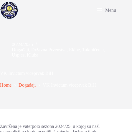
Skip
to
Menu
content
06/24/2025
Događaji
,
Državna Prvenstva
,
Ekipe
,
Takmičenja
,
Uspjesi Kluba
VK Invictum viceprvak BiH
Home
Događaji
VK Invictum viceprvak BiH
Završena je vaterpolo sezona 2024/25. u kojoj su naši
vaterpolisti na kraju osvojili 2. mjesto i laskavu titulu