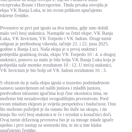
viceprvaka Bosne i Hercegovine. Titulu prvaka osvojila je
ekpa VK Banja Luka, te im ovom prilikom upućujemo
iskrene čestitke.
Prvenstvo se prvi put igralo sa dva turnira, gdje smo dobili
malo veći broj utakmica. Nastupile su četiri ekipe: VK Banja
Luka, VK Invictum, VK Torpedo i VK Jadran. Drugi turnir
odigran je prethodnog vikenda, tačnije 21. i 22. juna 2025.
godine u Banja Luci. Naša ekipa je u prvoj utakmici
pobijedila gradskog rivala, ekipu VK Torpedo 10 : 4. u drugoj
utakmici, ponovo za malo je bila bolja VK Banja Luka koja je
pobjedila naše momke rezultatom 10 : 12. U trećoj utakmici,
VK Invictum je bio bolji od VK Jadran rezultatom 16 : 3.
S obzirom da je naša ekipa igrala u izuzetno podmlađenom
sastavu sastavljenom od naših juniora i mlađih juniora,
predvođeni iskusnim igračima koji čine okosinicu tima, ne
možemo biti nezadovoljni ovogodišnjim prvenstvom. Pred
ovom mladom ekipom je svijetla perspektiva i budućnost. Ono
što možemo poželjeti je da ostanu što duže na okupu, i da
imaju što veći broj utakmica te će i rezultat u konačnici doći.
Ovaj turnir državnog prvenstva bio je za mnoge mlade igrače
ujedno i prvi nastup za seniorski tim, te im u ime kluba
upučujemo čestitke.