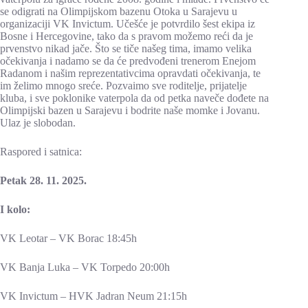
se odigrati na Olimpijskom bazenu Otoka u Sarajevu u
organizaciji VK Invictum. Učešće je potvrdilo šest ekipa iz
Bosne i Hercegovine, tako da s pravom možemo reći da je
prvenstvo nikad jače. Što se tiče našeg tima, imamo velika
očekivanja i nadamo se da će predvođeni trenerom Enejom
Radanom i našim reprezentativcima opravdati očekivanja, te
im želimo mnogo sreće. Pozvaimo sve roditelje, prijatelje
kluba, i sve poklonike vaterpola da od petka naveče dođete na
Olimpijski bazen u Sarajevu i bodrite naše momke i Jovanu.
Ulaz je slobodan.
Raspored i satnica:
Petak 28. 11. 2025.
I kolo:
VK Leotar – VK Borac 18:45h
VK Banja Luka – VK Torpedo 20:00h
VK Invictum – HVK Jadran Neum 21:15h