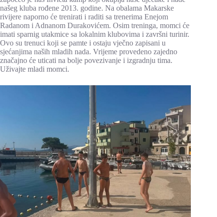
našeg kluba rođene 2013. godine. Na obalama Makarske
rivijere naporno će trenirati i raditi sa trenerima Enejom
Radanom i Adnanom Durakovićem. Osim treninga, momci će
imati sparnig utakmice sa lokalnim klubovima i završni turinir.
Ovo su trenuci koji se pamte i ostaju vječno zapisani u
sjećanjima naših mladih nada. Vrijeme provedeno zajedno
značajno će uticati na bolje povezivanje i izgradnju tima.
Uživajte mladi momci.