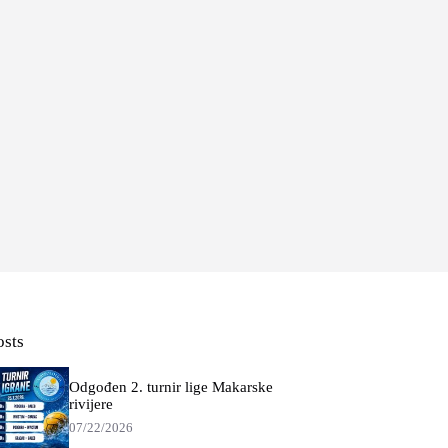
osts
Odgođen 2. turnir lige Makarske
rivijere
07/22/2026