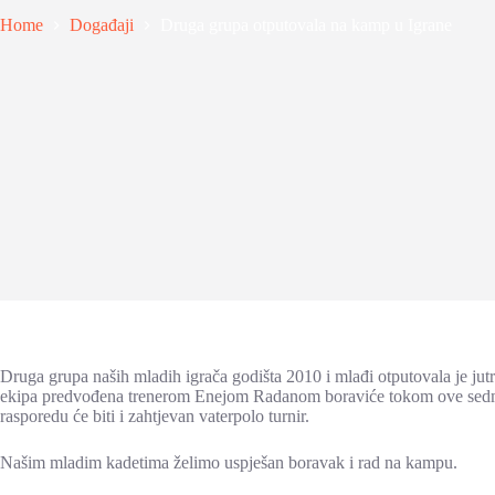
Home
Događaji
Druga grupa otputovala na kamp u Igrane
Druga grupa naših mladih igrača godišta 2010 i mlađi otputovala je jut
ekipa predvođena trenerom Enejom Radanom boraviće tokom ove sedmice
rasporedu će biti i zahtjevan vaterpolo turnir.
Našim mladim kadetima želimo uspješan boravak i rad na kampu.