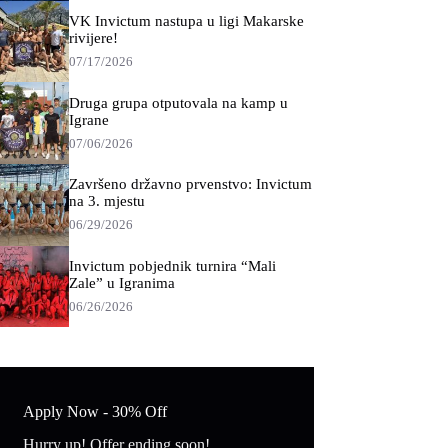
VK Invictum nastupa u ligi Makarske
rivijere!
07/17/2026
Druga grupa otputovala na kamp u
Igrane
07/06/2026
Završeno državno prvenstvo: Invictum
na 3. mjestu
06/29/2026
Invictum pobjednik turnira “Mali
Zale” u Igranima
06/26/2026
Apply Now - 30% Off
Hurry up! Offer ending soon!