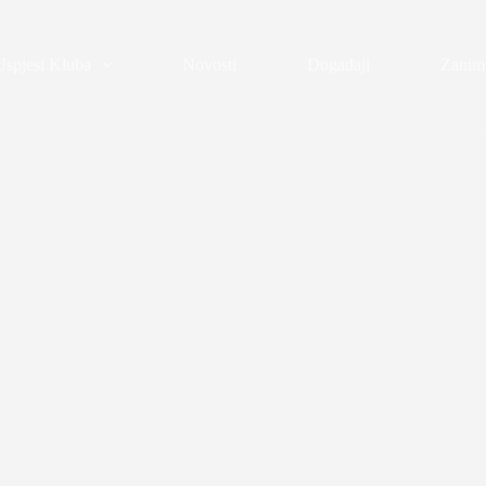
Uspjesi Kluba
Novosti
Događaji
Zaniml