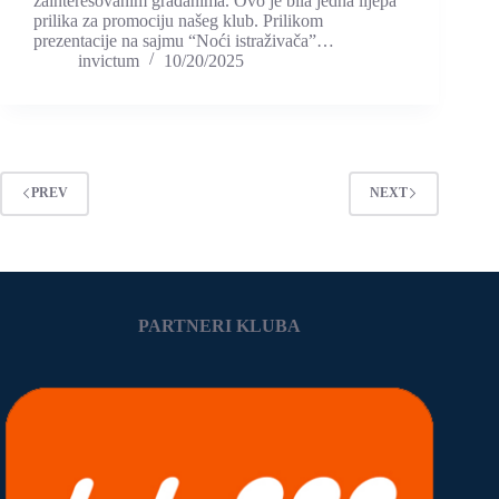
zainteresovanim građanima. Ovo je bila jedna lijepa
prilika za promociju našeg klub. Prilikom
prezentacije na sajmu “Noći istraživača”…
invictum
10/20/2025
PREV
NEXT
PARTNERI KLUBA