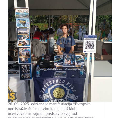
26. 09. 2025. održana je manifestiacija “Evropska
noć istraživača” u okviru koje je naš klub
učestvovao na sajmu i predstavio svoj rad