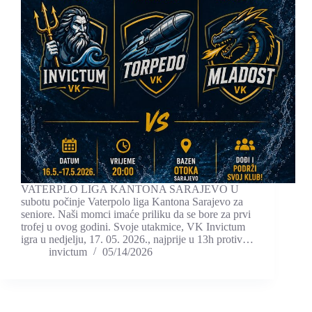
VATERPLO LIGA KANTONA SARAJEVO U
subotu počinje Vaterpolo liga Kantona Sarajevo za
seniore. Naši momci imaće priliku da se bore za prvi
trofej u ovog godini. Svoje utakmice, VK Invictum
igra u nedjelju, 17. 05. 2026., najprije u 13h protiv…
invictum
05/14/2026