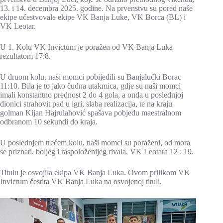
13. i 14. decembra 2025. godine. Na prvenstvu su pored naše
ekipe učestvovale ekipe VK Banja Luke, VK Borca (BL) i
VK Leotar.
U 1. Kolu VK Invictum je poražen od VK Banja Luka
rezultatom 17:8.
U druom kolu, naši momci pobijedili su Banjalučki Borac
11:10. Bila je to jako čudna utakmica, gdje su naši momci
imali konstantno prednost 2 do 4 gola, a onda u poslednjoj
dionici strahovit pad u igri, slaba realizacija, te na kraju
golman Kijan Hajrulahović spašava pobjedu maestralnom
odbranom 10 sekundi do kraja.
U poslednjem trećem kolu, naši momci su poraženi, od mora
se priznati, boljeg i raspoloženijeg rivala, VK Leotara 12 : 19.
Titulu je osvojila ekipa VK Banja Luka. Ovom prilikom VK
Invictum čestita VK Banja Luka na osvojenoj tituli.