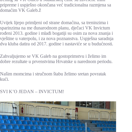
pripreme i uspješno okončana već tradicionalna razmjena sa
domaćim VK Galeb.ž
Uvijek lijepo primljeni od strane domaćina, sa treninzima i
sparinzima na me đunarodnom planu, dječaci VK Invictum
rođeni 2013. godine i mlađi bogatiji su osim za nova znanja i
vještine u vaterpolu, i za nova poznanstva. Uspješna saradnja
dva kluba datira od 2017. godine i nastaviće se u budućnosti.
Zahvaljujemo se VK Galeb na gostoprimstvu i želimo im
dobre rezultate u prvenstvima Hrvatske u narednom periodu.
Našim momcima i stručnom štabu želimo sretan povratak
kući.
SVI K’O JEDAN – INVICTUM!