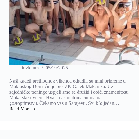
invictum
05/19/2025
Naši kadeti prethodnog vikenda odradili su mini pripreme u
Makraskoj. Domaćin je bio VK Galeb Makarska. Uz
zajedničke treninge uspjeli smo se družiti i obići znamenitosti,
Makarske rivijere. Hvala našim domaćinima na
gostoprimstvu. Čekamo vas u Sarajevu. Svi k’o jedan…
Read More
Kadeti
završili
mini
pripreme
u
Makarskoj