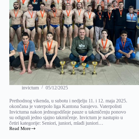
invictum
05/12/2025
Prethodnog vikenda, u subotu i nedjelju 11. i 12. maja 2025.
okončana je vaterpolo liga Kantona Sarajevo. Vaterpolisti
Invictuma nakon jednogodišnje pauze u takmičenju ponovo
su odigrali jedno sjajno takmičenje. Invictum je nastupio u
četiri kategorije: Seniori, juniori, mlađi juniori…
Read More
ZAVRŠENA
VATERPOLO