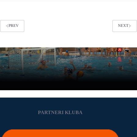
LIGA
KANTONA
SARAJEVO
PREV
NEXT
PARTNERI KLUBA