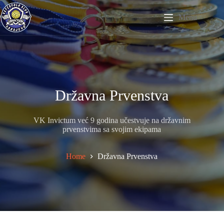
Skip
to
Menu
content
Državna Prvenstva
VK Invictum već 9 godina učestvuje na državnim
prvenstvima sa svojim ekipama
Home
Državna Prvenstva