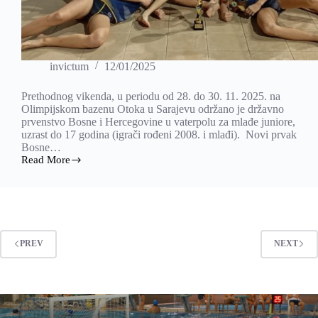
invictum
12/01/2025
Prethodnog vikenda, u periodu od 28. do 30. 11. 2025. na
Olimpijskom bazenu Otoka u Sarajevu održano je državno
prvenstvo Bosne i Hercegovine u vaterpolu za mlađe juniore,
uzrast do 17 godina (igrači rođeni 2008. i mlađi). Novi prvak
Bosne…
Read More
Invictum
šampion
Bosne
i
Hercegovine!
PREV
NEXT