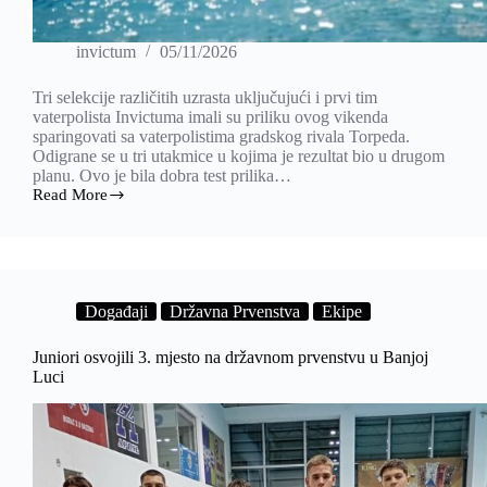
invictum
05/11/2026
Tri selekcije različitih uzrasta uključujući i prvi tim
vaterpolista Invictuma imali su priliku ovog vikenda
sparingovati sa vaterpolistima gradskog rivala Torpeda.
Odigrane se u tri utakmice u kojima je rezultat bio u drugom
planu. Ovo je bila dobra test prilika…
Read More
Vaterpolisti
Invictuma
završili
sa
sparing
vikendom
Događaji
Državna Prvenstva
Ekipe
Juniori osvojili 3. mjesto na državnom prvenstvu u Banjoj
Luci