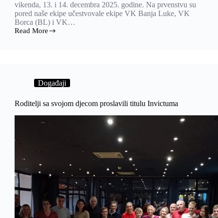
vikenda, 13. i 14. decembra 2025. godine. Na prvenstvu su
pored naše ekipe učestvovale ekipe VK Banja Luke, VK
Borca (BL) i VK…
Read More
Juniori
osvojili
3.
mjesto
na
državnom
Događaji
prvenstvu
u
Banjoj
Roditelji sa svojom djecom proslavili titulu Invictuma
Luci