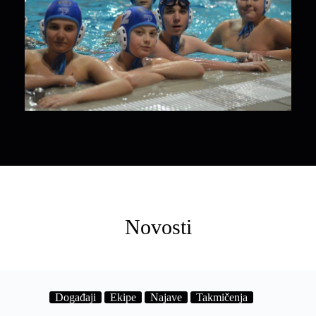
Novosti
Događaji
Ekipe
Najave
Takmičenja