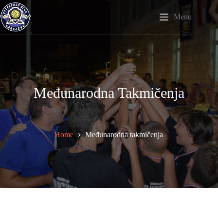
Skip
to
Menu
content
Međunarodna Takmičenja
Home
Međunarodna takmičenja