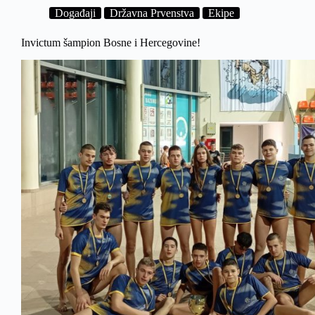
titulu
Događaji
Državna Prvenstva
Ekipe
Invictuma
Invictum šampion Bosne i Hercegovine!