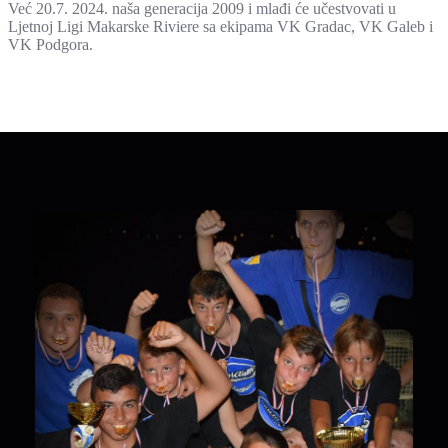
Već 20.7. 2024. naša generacija 2009 i mlađi će učestvovati u
Ljetnoj Ligi Makarske Riviere sa ekipama VK Gradac, VK Galeb i
VK Podgora.