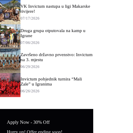
VK Invictum nastupa u ligi Makarske
rivijere!
07/17/2026
Druga grupa otputovala na kamp u
Igrane
07/06/2026
Završeno državno prvenstvo: Invictum
na 3. mjestu
06/29/2026
Invictum pobjednik turnira “Mali
Zale” u Igranima
06/26/2026
Apply Now - 30% Off
Hurry up! Offer ending soon!