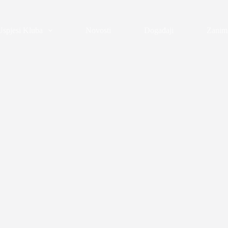
Uspjesi Kluba
Novosti
Događaji
Zaniml