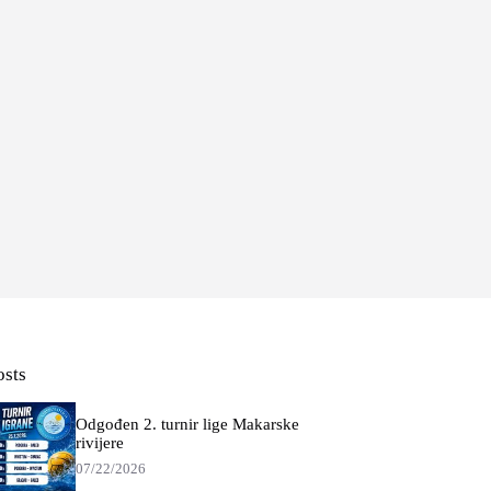
osts
Odgođen 2. turnir lige Makarske
rivijere
07/22/2026