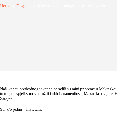
Home
Događaji
Kadeti završili mini pripreme u Makarskoj
Naši kadeti prethodnog vikenda odradili su mini pripreme u Makrask
treninge uspjeli smo se družiti i obići znamenitosti, Makarske rivije
Sarajevu.
Svi k’o jedan – Invictum.