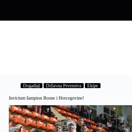
Događaji
Državna Prvenstva
Ekipe
Invictum šampion Bosne i Hercegovine!