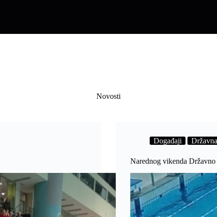
Novosti
Događaji
Državna
Narednog vikenda Državno p