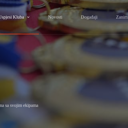
Uspjesi Kluba
Novosti
Događaji
Zaniml
ma sa svojim ekipama