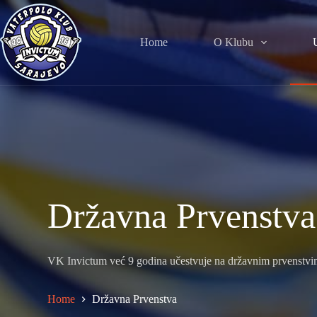
Skip
to
content
Home
O Klubu
Državna Prvenstva
VK Invictum već 9 godina učestvuje na državnim prvenstvi
Home
Državna Prvenstva