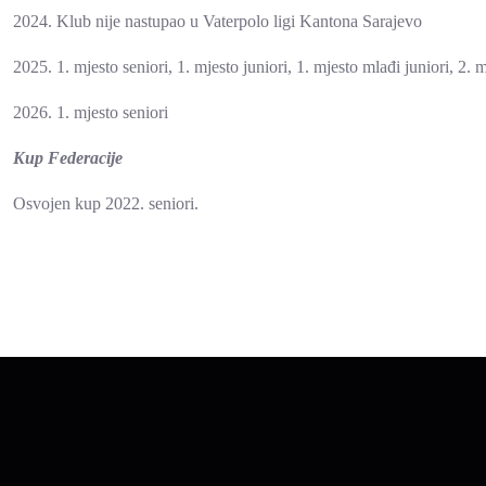
2024. Klub nije nastupao u Vaterpolo ligi Kantona Sarajevo
2025. 1. mjesto seniori, 1. mjesto juniori, 1. mjesto mlađi juniori, 2. m
2026. 1. mjesto seniori
Kup Federacije
Osvojen kup 2022. seniori.